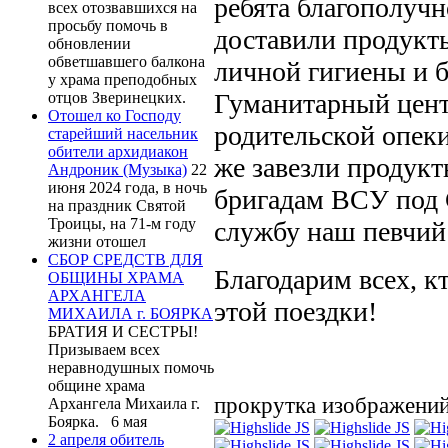
ребята благополучн
всех отозвавшихся на
просьбу помочь в
доставили продукты
обновлении
обветшавшего балкона
личной гигиены и 
у храма преподобных
Гуманитарный цент
отцов Зверинецких.
Отошел ко Господу
родительской опек
старейший насельник
обители архидиакон
же завезли продук
Андроник (Музыка)
22
июня 2024 года, в ночь
бригадам ВСУ под С
на праздник Святой
Троицы, на 71-м году
службу наш певчий
жизни отошел
СБОР СРЕДСТВ ДЛЯ
Благодарим всех, к
ОБЩИНЫ ХРАМА
АРХАНГЕЛА
этой поездки!
МИХАИЛА г. БОЯРКА
БРАТИЯ И СЕСТРЫ!
Призываем всех
неравнодушных помочь
общине храма
прокрутка изображени
Архангела Михаила г.
Боярка. 6 мая
2 апреля обитель