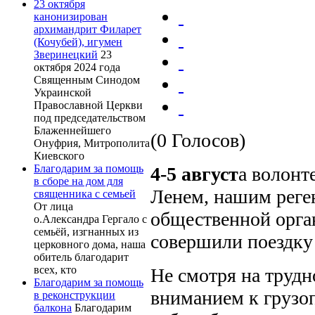
23 октября
канонизирован
архимандрит Филарет
(Кочубей), игумен
Зверинецкий
23
октября 2024 года
Священным Синодом
Украинской
Православной Церкви
под председательством
Блаженнейшего
(0 Голосов)
Онуфрия, Митрополита
Киевского
Благодарим за помощь
4-5 август
а волонт
в сборе на дом для
Ленем, нашим реген
священника с семьей
От лица
общественной орга
о.Александра Гергало с
семьёй, изгнанных из
совершили поездку 
церковного дома, наша
обитель благодарит
всех, кто
Не смотря на труд
Благодарим за помощь
вниманием к грузоп
в реконструкции
балкона
Благодарим