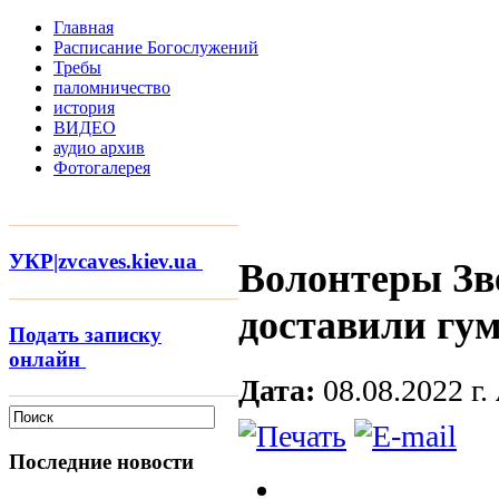
Главная
Расписание Богослужений
Требы
паломничество
история
ВИДЕО
аудио архив
Фотогалерея
УКР|zvcaves.kiev.ua
Волонтеры Зв
доставили гу
Подать записку
онлайн
Дата:
08.08.2022 г.
Последние новости