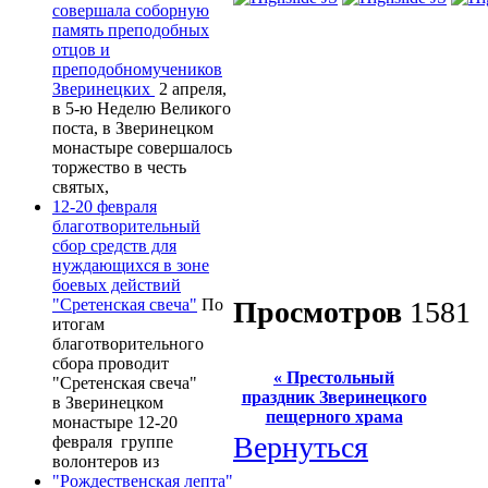
совершала соборную
память преподобных
отцов и
преподобномучеников
Зверинецких
2 апреля,
в 5-ю Неделю Великого
поста, в Зверинецком
монастыре совершалось
торжество в честь
святых,
12-20 февраля
благотворительный
сбор средств для
нуждающихся в зоне
боевых действий
"Сретенская свеча"
По
Просмотров
1581
итогам
благотворительного
сбора проводит
« Престольный
"Сретенская свеча"
праздник Зверинецкого
в Зверинецком
пещерного храма
монастыре 12-20
Вернуться
февраля группе
волонтеров из
"Рождественская лепта"