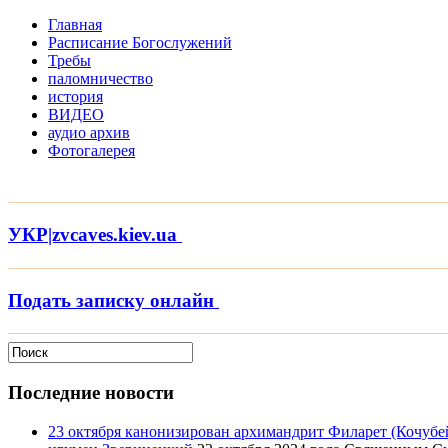
Главная
Расписание Богослужений
Требы
паломничество
история
ВИДЕО
аудио архив
Фотогалерея
УКР|zvcaves.kiev.ua
Подать записку онлайн
Последние новости
23 октября канонизирован архимандрит Филарет (Кочубей