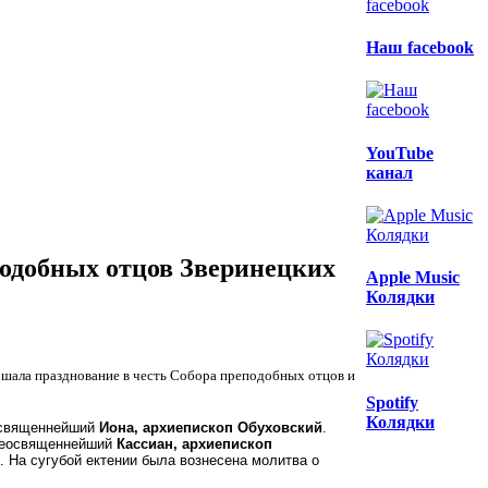
Наш facebook
YouTube
канал
подобных отцов Зверинецких
Apple Music
Колядки
вершала празднование в честь Собора преподобных отцов и
Spotify
Колядки
освященнейший
Иона,
архиепископ Обуховский
.
е
освященнейший
Кассиан
, архи
епископ
. На сугубой ектении была вознесена молитва о