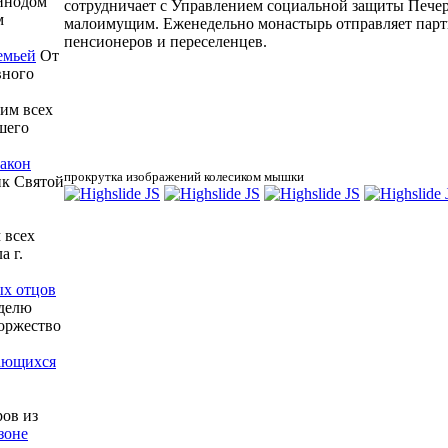
инодом
сотрудничает с Управлением социальной защиты Пече
м
малоимущим. Еженедельно монастырь отправляет парт
пенсионеров и переселенцев.
емьей
От
вного
им всех
шего
иакон
прокрутка изображений колесиком мышки
ик Святой
 всех
 г.
ых отцов
еделю
торжество
дающихся
ров из
зоне