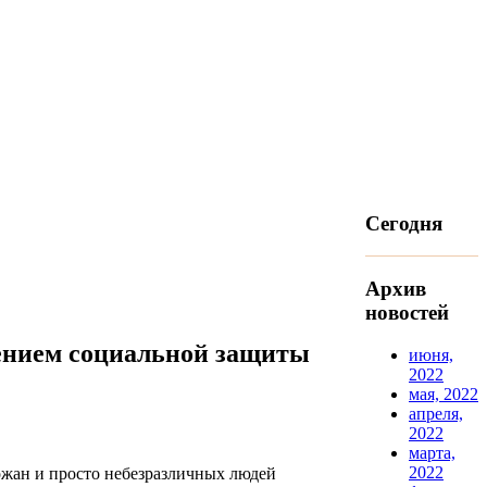
Сегодня
Архив
новостей
лением социальной защиты
июня,
2022
мая, 2022
апреля,
2022
марта,
2022
жан и просто небезразличных людей