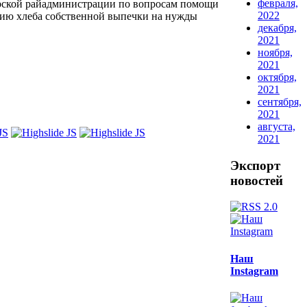
февраля,
рской райадминистрации по вопросам помощи
2022
ию хлеба собственной выпечки на нужды
декабря,
2021
ноября,
2021
октября,
2021
сентября,
2021
августа,
2021
Экспорт
новостей
Наш
Instagram