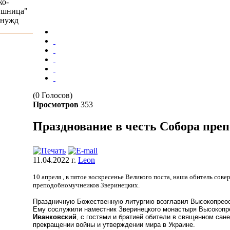
ко-
ушница"
 нужд
(0 Голосов)
Просмотров
353
Празднование в честь Собора пре
11.04.2022 г.
Leon
10 апреля , в пятое воскресенье Великого поста, наша обитель со
преподобномучнеиков Зверинецких.
Праздничную Божественную литургию возглавил Высокопре
Ему
сослужили
наместник Зверинецкого монастыря Высокопр
Иванковский
, с
гостями и братией
обители
в священном сане
прекращении войны и утверждении мира в Украине.