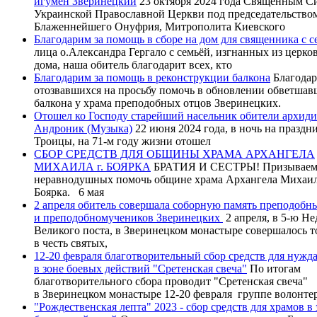
игумен Зверинецкий
23 октября 2024 года Священным С
Украинской Православной Церкви под председательство
Блаженнейшего Онуфрия, Митрополита Киевского
Благодарим за помощь в сборе на дом для священника с с
лица о.Александра Гергало с семьёй, изгнанных из церко
дома, наша обитель благодарит всех, кто
Благодарим за помощь в реконструкции балкона
Благодар
отозвавшихся на просьбу помочь в обновлении обветшав
балкона у храма преподобных отцов Зверинецких.
Отошел ко Господу старейший насельник обители архид
Андроник (Музыка)
22 июня 2024 года, в ночь на праздн
Троицы, на 71-м году жизни отошел
СБОР СРЕДСТВ ДЛЯ ОБЩИНЫ ХРАМА АРХАНГЕЛА
МИХАИЛА г. БОЯРКА
БРАТИЯ И СЕСТРЫ! Призываем
неравнодушных помочь общине храма Архангела Михаила
Боярка. 6 мая
2 апреля обитель совершала соборную память преподобн
и преподобномучеников Зверинецких
2 апреля, в 5-ю Н
Великого поста, в Зверинецком монастыре совершалось 
в честь святых,
12-20 февраля благотворительный сбор средств для нуж
в зоне боевых действий "Сретенская свеча"
По итогам
благотворительного сбора проводит "Сретенская свеча"
в Зверинецком монастыре 12-20 февраля группе волонте
"Рождественская лепта" 2023 - сбор средств для храмов в 