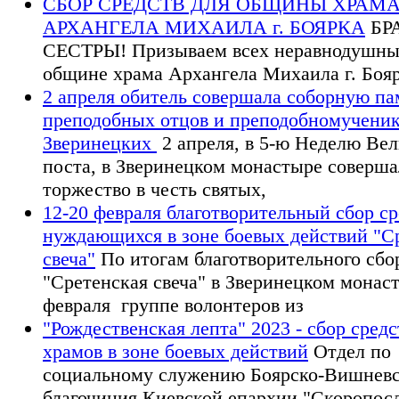
СБОР СРЕДСТВ ДЛЯ ОБЩИНЫ ХРАМ
АРХАНГЕЛА МИХАИЛА г. БОЯРКА
БР
СЕСТРЫ! Призываем всех неравнодушны
общине храма Архангела Михаила г. Боя
2 апреля обитель совершала соборную па
преподобных отцов и преподобномучени
Зверинецких
2 апреля, в 5-ю Неделю Вел
поста, в Зверинецком монастыре соверша
торжество в честь святых,
12-20 февраля благотворительный сбор ср
нуждающихся в зоне боевых действий "С
свеча"
По итогам благотворительного сбо
"Сретенская свеча" в Зверинецком монас
февраля группе волонтеров из
"Рождественская лепта" 2023 - сбор средс
храмов в зоне боевых действий
Отдел по
социальному служению Боярско-Вишневс
благочиния Киевской епархии "Скоропос