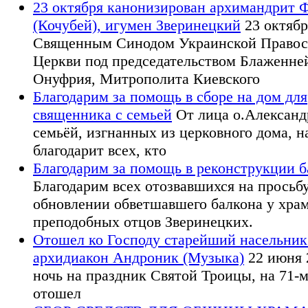
23 октября канонизирован архимандрит 
(Кочубей), игумен Зверинецкий
23 октябр
Священным Синодом Украинской Правос
Церкви под председательством Блаженне
Онуфрия, Митрополита Киевского
Благодарим за помощь в сборе на дом для
священника с семьей
От лица о.Александр
семьёй, изгнанных из церковного дома, 
благодарит всех, кто
Благодарим за помощь в реконструкции б
Благодарим всех отозвавшихся на просьб
обновлении обветшавшего балкона у хра
преподобных отцов Зверинецких.
Отошел ко Господу старейший насельник
архидиакон Андроник (Музыка)
22 июня 2
ночь на праздник Святой Троицы, на 71-
отошел