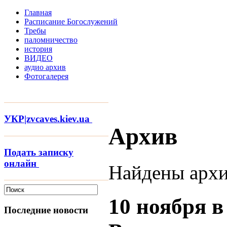
Главная
Расписание Богослужений
Требы
паломничество
история
ВИДЕО
аудио архив
Фотогалерея
УКР|zvcaves.kiev.ua
Архив
Подать записку
онлайн
Найдены архи
10 ноября 
Последние новости