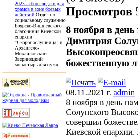
2023 - сбор средств для
Просмотров
храмов в зоне боевых
действий
Отдел по
социальному служению
Боярско-Вишневского
8 ноября в ден
благочиния Киевской
епархии
Димитрия Солу
"Скоропослушница" и
Архангело-
Высокопреосвя
Михайловский
Зверинецкий
божественную л
монастырь для нужд
08.11.2021 г.
admin
8 ноября в день п
Солунского Высок
совершил божестве
Киевской епархии.