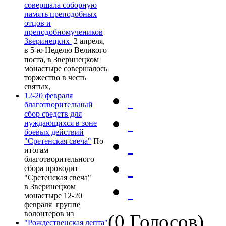
совершала соборную
память преподобных
отцов и
преподобномучеников
Зверинецких
2 апреля,
в 5-ю Неделю Великого
поста, в Зверинецком
монастыре совершалось
торжество в честь
святых,
12-20 февраля
благотворительный
сбор средств для
нуждающихся в зоне
боевых действий
"Сретенская свеча"
По
итогам
благотворительного
сбора проводит
"Сретенская свеча"
в Зверинецком
монастыре 12-20
февраля группе
волонтеров из
(0 Голосов)
"Рождественская лепта"