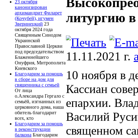
Высокопрео
23 октября
канонизирован
архимандрит Филарет
литургию в 
(Кочубей), игумен
Зверинецкий
23
октября 2024 года
Священным Синодом
Украинской
Православной Церкви
под председательством
11.11.2021 г.
Блаженнейшего
Онуфрия, Митрополита
Киевского
10 ноября в 
Благодарим за помощь
в сборе на дом для
священника с семьей
Кассиан сове
От лица
о.Александра Гергало с
епархии. Вла
семьёй, изгнанных из
церковного дома, наша
обитель благодарит
Василий Руси
всех, кто
Благодарим за помощь
священном са
в реконструкции
балкона
Благодарим