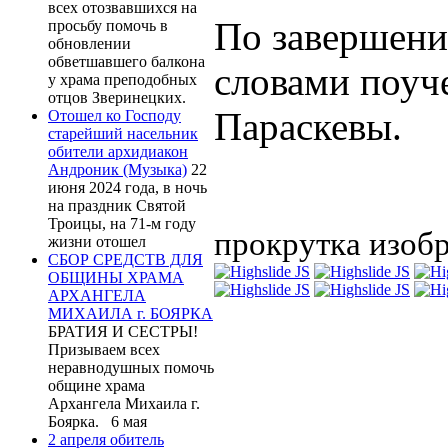
всех отозвавшихся на
По завершени
просьбу помочь в
обновлении
обветшавшего балкона
словами поуче
у храма преподобных
отцов Зверинецких.
Параскевы.
Отошел ко Господу
старейший насельник
обители архидиакон
Андроник (Музыка)
22
июня 2024 года, в ночь
на праздник Святой
Троицы, на 71-м году
прокрутка изоб
жизни отошел
СБОР СРЕДСТВ ДЛЯ
ОБЩИНЫ ХРАМА
АРХАНГЕЛА
МИХАИЛА г. БОЯРКА
БРАТИЯ И СЕСТРЫ!
Призываем всех
неравнодушных помочь
общине храма
Архангела Михаила г.
Боярка. 6 мая
2 апреля обитель